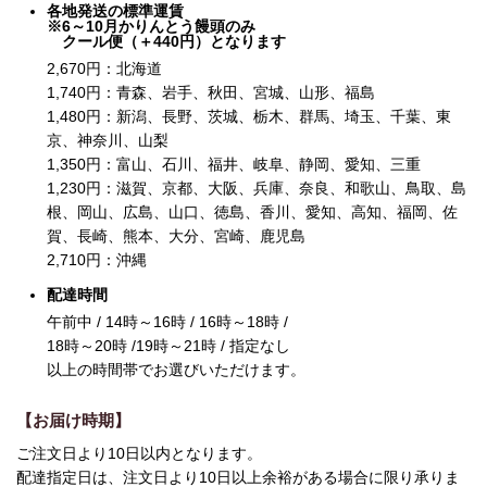
各地発送の標準運賃
※6～10月かりんとう饅頭のみ
クール便（＋440円）となります
2,670
円：北海道
1,740
円：青森、岩手、秋田、宮城、山形、福島
1,480
円：新潟、長野、茨城、栃木、群馬、埼玉、千葉、東
京、神奈川、山梨
1,350
円：富山、石川、福井、岐阜、静岡、愛知、三重
1,230
円：滋賀、京都、大阪、兵庫、奈良、和歌山、鳥取、島
根、岡山、広島、山口、徳島、香川、愛知、高知、福岡、佐
賀、長崎、熊本、大分、宮崎、鹿児島
2,710
円：沖縄
配達時間
午前中 / 14時～16時 / 16時～18時 /
18時～20時 /19時～21時 / 指定なし
以上の時間帯でお選びいただけます。
【お届け時期】
ご注文日より10日以内となります。
配達指定日は、注文日より10日以上余裕がある場合に限り承りま