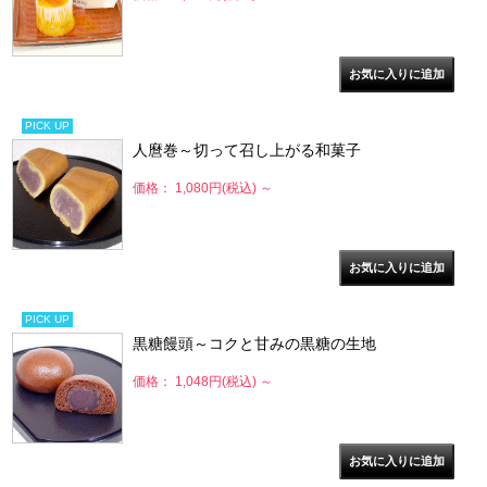
PICK UP
人麿巻～切って召し上がる和菓子
価格： 1,080円(税込)
～
PICK UP
黒糖饅頭～コクと甘みの黒糖の生地
価格： 1,048円(税込)
～