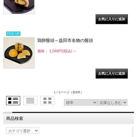
PICK UP
鶏卵饅頭～益田市名物の饅頭
価格： 1,048円(税込)
～
1 / 1ページ
（全8件）
商品検索