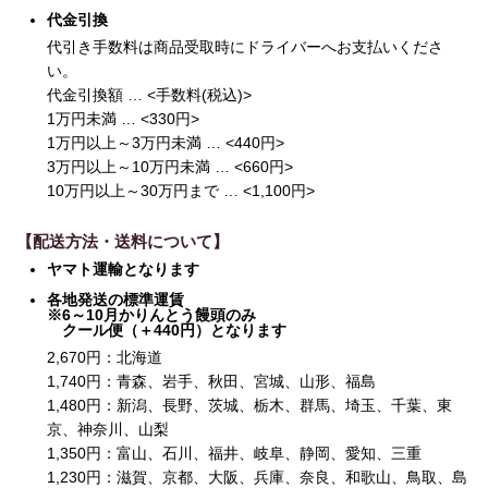
代金引換
代引き手数料は商品受取時にドライバーへお支払いくださ
い。
代金引換額 … <手数料(税込)>
1万円未満 … <330円>
1万円以上～3万円未満 … <440円>
3万円以上～10万円未満 … <660円>
10万円以上～30万円まで … <1,100円>
【配送方法・送料について】
ヤマト運輸となります
各地発送の標準運賃
※6～10月かりんとう饅頭のみ
クール便（＋440円）となります
2,670
円：北海道
1,740
円：青森、岩手、秋田、宮城、山形、福島
1,480
円：新潟、長野、茨城、栃木、群馬、埼玉、千葉、東
京、神奈川、山梨
1,350
円：富山、石川、福井、岐阜、静岡、愛知、三重
1,230
円：滋賀、京都、大阪、兵庫、奈良、和歌山、鳥取、島