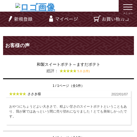
メニュー
お客様の声
和製スイートポテト～ますだポテト
総評：
5.0 (1件)
1 / 1ページ（全1件）
ささき様
2022/01/07
おやつにちょうどよい大きさで、程よい甘さのスイートポテトということもあ
り、我が家ではあっという間に売り切れになりました！とても美味しかったで
す。