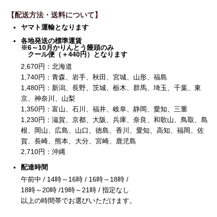
【配送方法・送料について】
ヤマト運輸となります
各地発送の標準運賃
※6～10月かりんとう饅頭のみ
クール便（＋440円）となります
2,670
円：北海道
1,740
円：青森、岩手、秋田、宮城、山形、福島
1,480
円：新潟、長野、茨城、栃木、群馬、埼玉、千葉、東
京、神奈川、山梨
1,350
円：富山、石川、福井、岐阜、静岡、愛知、三重
1,230
円：滋賀、京都、大阪、兵庫、奈良、和歌山、鳥取、島
根、岡山、広島、山口、徳島、香川、愛知、高知、福岡、佐
賀、長崎、熊本、大分、宮崎、鹿児島
2,710
円：沖縄
配達時間
午前中 / 14時～16時 / 16時～18時 /
18時～20時 /19時～21時 / 指定なし
以上の時間帯でお選びいただけます。